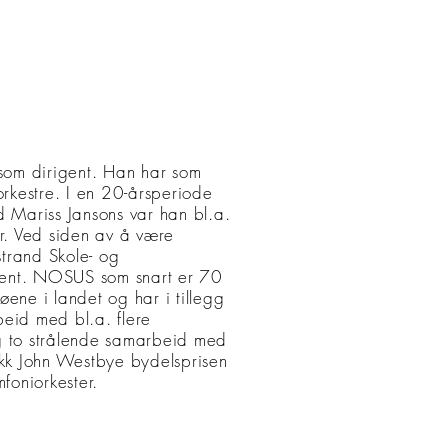
 som dirigent. Han har som
orkestre. I en 20-årsperiode
 Mariss Jansons var han bl.a.
er. Ved siden av å være
trand Skole- og
gent. NOSUS som snart er 70
øene i landet og har i tillegg
rbeid med bl.a. flere
 to strålende samarbeid med
fikk John Westbye bydelsprisen
foniorkester.