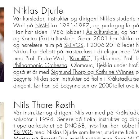
Niklas Djurle
Vår kursleder, instruktør og dirigent Niklas studert
Wolf på
NMH
fra 1981-1987, og pedagogikk p
Han har siden 1986 jobbet i
Ås kulturskole
, og har
og Kontra (Ski) kulturskole. Siden 2001 har Niklas og
og hørelære m.m på
Ski VGS
. I 2006-2016 ledet 
Niklas har deltatt på masterclass i direksjon med
"M
Kroměříž
", Tjekkia med Prof
med Prof. Endre Wolf, "
Philharmonic Orchestra
, Olomouc, Tjekkia under Prof.
også et år med
Sigmund Thorp og Kathrine Winnes
p
begynte Niklas som instruktør på fiolin i Kråkstadkur
dirigent, før han på begynnelsen av 2000-tallet overto
Nils Thore Røsth
Vår instruktør og dirigent Nils var med på Kråkstad
saksofon i 1994. Senere på fiolin, instruktør og dir
i
operaorkesteret på DNO&B
, hvor han har jobbet
Ski VGS
med Niklas Djurle som lærer, studerte fiolin
Master på
Barratt-Due musikkinstitutt
med
Soon-Mi 