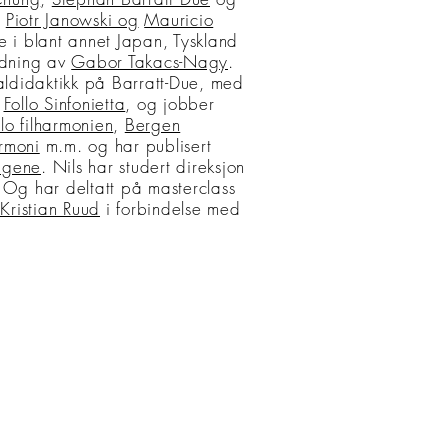
t
Piotr Janowski og
Mauricio
e i blant annet Japan, Tyskland
ledning av
Gabor Takacs-Nagy
.
aldidaktikk på Barratt-Due, med
r
Follo Sinfonietta
, og jobber
lo filharmonien
,
Bergen
armoni
m.m. og har publisert
lagene
. Nils har studert direksjon
g har deltatt på masterclass
Kristian Ruud
i forbindelse med