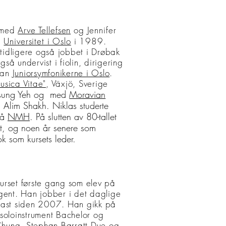
e med
Arve Tellefsen
og Jennifer
å
Universitet i Oslo
i 1989.
 tidligere også jobbet i Drøbak
så undervist i fiolin, dirigering
han
Juniorsymfonikerne i Oslo
.
usica Vitae"
, Växjö, Sverige
. Tsung Yeh og med
Moravian
 Alim Shakh. Niklas studerte
å
NMH
. På slutten av 80-tallet
set, og noen år senere som
k som kursets leder.
kurset første gang som elev på
igent. Han jobber i det daglige
 fast siden 2007. Han gikk på
 soloinstrument Bachelor og
Chung
,
Stephan Barratt Due
og