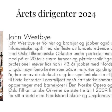
Årets dirigenter
2024
John Westbye
John Westbye er fiolinist og bratsjist og jobber også
frilansmusiker spilt med de fleste av landets ledende 
med Oslo Filharmoniske Orkester under perioden med
med på et 20-talls større turneer og plateinnspilning
profesjonell utøver har han i 43
år jobbet med Nords
Ungdomssymfoniorkester som både instruktør og diri
år, har en av de sterkeste ungdomssymfoniorkestermilj
til flotte konserter i nærmiljøet også hatt sterke sama
oppsettinger med barnekoret i Den Norske Opera og
Oslo Filharmoniske Orkester de siste tre år. I 2009 
for sitt arbeid med Nordstrand Skole- og Ungdomssym