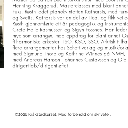
Henning Kraggerud
. Masterclasses med blant anne
Fuks.
Røsth ledet pianokvintetten Katharsis, med turn
og Sveits. Katharsis var en del av Tica, og fikk vei
Røsth gjennomførte ett år pedagogikk og instrument
Grete Helle Rasmussen
og
Sigyn Fossnes
. Han lede
mye som arrangør, med
oppdrag for blant annet
Os
filharmoniske orkester
,
TSO
,
KSO
,
SSO
,
Arktisk Filh
flere arrangementer
hos
Schott verlag
og
musikkfor
med
Sigmund Thorp
og
Kathrine Winnes
på
NMH
,
O
med
Andreas Hanson
,
Johannes Gustavsson
og
Ole 
dirigentlab/dirigentløftet.
©2026 Kråkstadkurset. Med forbehold om skrivefeil