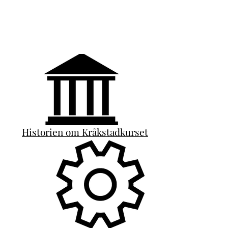
Historien om Kråkstadkurset